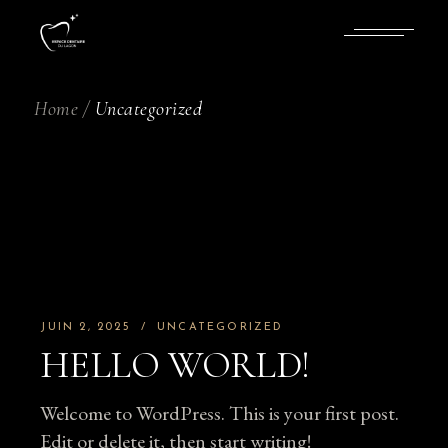
Skip
to
the
content
Home
Uncategorized
JUIN 2, 2025
UNCATEGORIZED
HELLO WORLD!
Welcome to WordPress. This is your first post.
Edit or delete it, then start writing!