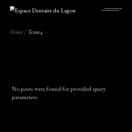
Skip
to
the
content
Home
Team4
No posts were found for provided query
parameters.