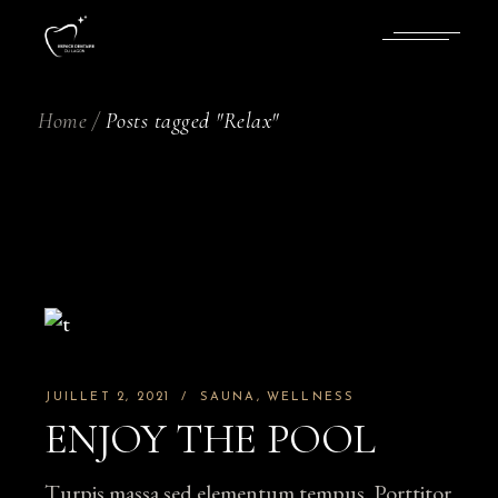
Skip
to
the
content
Home
Posts tagged "Relax"
JUILLET 2, 2021
SAUNA
WELLNESS
ENJOY THE POOL
Turpis massa sed elementum tempus. Porttitor